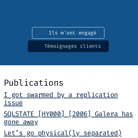
Ils m'ont engagé
Témoignages clients
Publications
I got swarmed by a replication
issue
SQLSTATE [HY000] [2006] Galera has
gone away
Let’s go physical(ly separated)