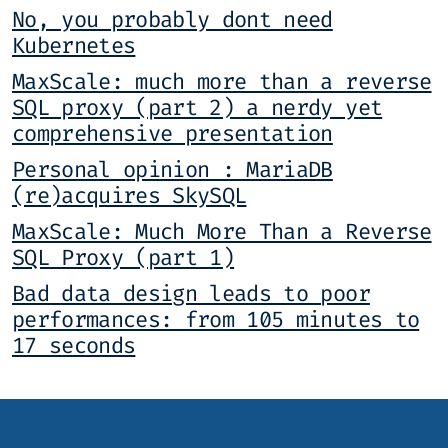
No, you probably dont need
Kubernetes
MaxScale: much more than a reverse
SQL proxy (part 2) a nerdy yet
comprehensive presentation
Personal opinion : MariaDB
(re)acquires SkySQL
MaxScale: Much More Than a Reverse
SQL Proxy (part 1)
Bad data design leads to poor
performances: from 105 minutes to
17 seconds