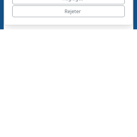
Rejeter
Code de confirmation *
Envoyer le message
Copyright, tous droits réservés
Hébergé éthiquement chez
Infomaniak